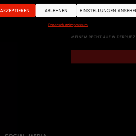
AKZEPTIEREN
ABLEHNEN
EINSTELLUNGEN ANSEHE
ICH STIMME DER IN DER
DATE
Datenschutz
Impressum
VERARBEITUNG, NUTZUNG UND W
MEINEM RECHT AUF WIDERRUF Z