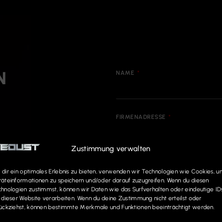
N
NAME
FIRMENADRESSE
Zustimmung verwalten
GRÜNDUNGSDATUM
dir ein optimales Erlebnis zu bieten, verwenden wir Technologien wie Cookies, 
äteinformationen zu speichern und/oder darauf zuzugreifen. Wenn du diesen
hnologien zustimmst, können wir Daten wie das Surfverhalten oder eindeutige ID
 dieser Website verarbeiten. Wenn du deine Zustimmung nicht erteilst oder
TELEFON
ückziehst, können bestimmte Merkmale und Funktionen beeinträchtigt werden.