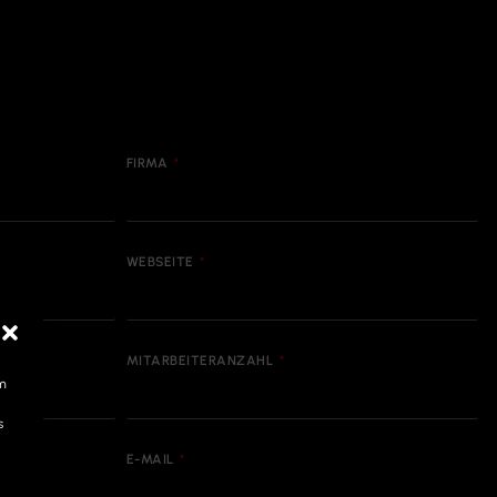
FIRMA
WEBSEITE
MITARBEITERANZAHL
um
s
E-MAIL