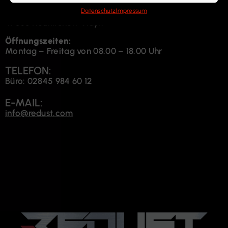
Weser Str. 4
Datenschutz
Impressum
47506 Neukirchen-Vluyn
Öffnungszeiten:
Montag – Freitag von 08.00 – 18.00 Uhr
TELEFON:
Büro: 02845 984 60 12
E-MAIL:
info@redust.com