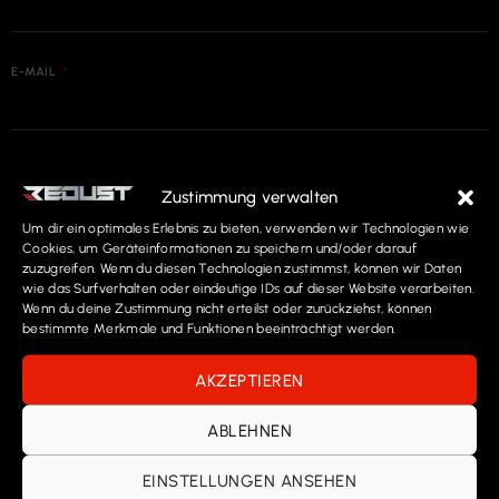
E-MAIL
ICH STIMME DER IN DER
DATENSCHUTZERKLÄRUNG
Zustimmung verwalten
BESCHRIEBENEN ERHEBUNG, VERARBEITUNG, NUTZUNG UND
Um dir ein optimales Erlebnis zu bieten, verwenden wir Technologien wie
WEITERGABE MEINER PERSÖNLICHEN DATEN AN DRITTE SOWIE
Cookies, um Geräteinformationen zu speichern und/oder darauf
zuzugreifen. Wenn du diesen Technologien zustimmst, können wir Daten
MEINEM RECHT AUF WIDERRUF ZU.
*
wie das Surfverhalten oder eindeutige IDs auf dieser Website verarbeiten.
Wenn du deine Zustimmung nicht erteilst oder zurückziehst, können
bestimmte Merkmale und Funktionen beeinträchtigt werden.
ABSENDEN
AKZEPTIEREN
KONTAKTINFORMATIONEN
ABLEHNEN
STANDORT
EINSTELLUNGEN ANSEHEN
REDUST GmbH