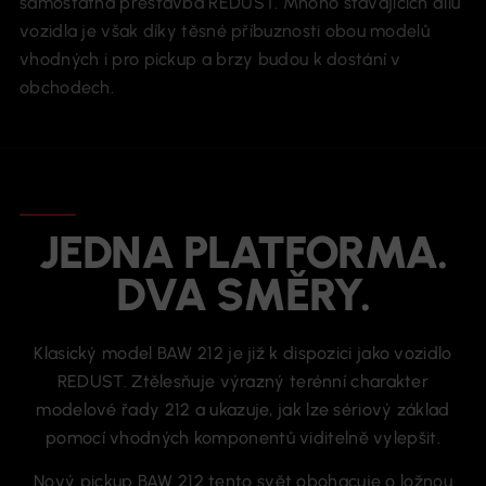
samostatná přestavba REDUST. Mnoho stávajících dílů
vozidla je však díky těsné příbuznosti obou modelů
vhodných i pro pickup a brzy budou k dostání v
obchodech.
JEDNA PLATFORMA.
DVA SMĚRY.
Klasický model BAW 212 je již k dispozici jako vozidlo
REDUST. Ztělesňuje výrazný terénní charakter
modelové řady 212 a ukazuje, jak lze sériový základ
pomocí vhodných komponentů viditelně vylepšit.
Nový pickup BAW 212 tento svět obohacuje o ložnou