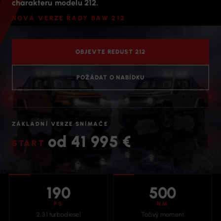
charakteru modelu 212.
NOVÁ VERZE ŘADY BAW 212
OBJEVTE REDUST 212
POŽÁDAT O NABÍDKU
ZÁKLADNÍ VERZE SNÍMAČE
od 41 995 €
190
500
PS
NM
2,3 l turbodiesel
Točivý moment