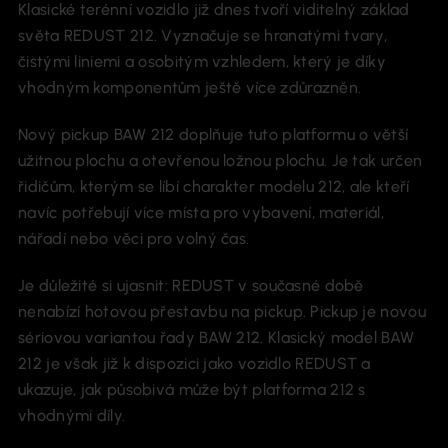
Klasické terénní vozidlo již dnes tvoří viditelný základ
světa REDUST 212. Vyznačuje se hranatými tvary,
čistými liniemi a osobitým vzhledem, který je díky
vhodným komponentům ještě více zdůrazněn.
Nový pickup BAW 212 doplňuje tuto platformu o větší
užitnou plochu a otevřenou ložnou plochu. Je tak určen
řidičům, kterým se líbí charakter modelu 212, ale kteří
navíc potřebují více místa pro vybavení, materiál,
nářadí nebo věci pro volný čas.
Je důležité si ujasnit: REDUST v současné době
nenabízí hotovou přestavbu na pickup. Pickup je novou
sériovou variantou řady BAW 212. Klasický model BAW
212 je však již k dispozici jako vozidlo REDUST a
ukazuje, jak působivá může být platforma 212 s
vhodnými díly.