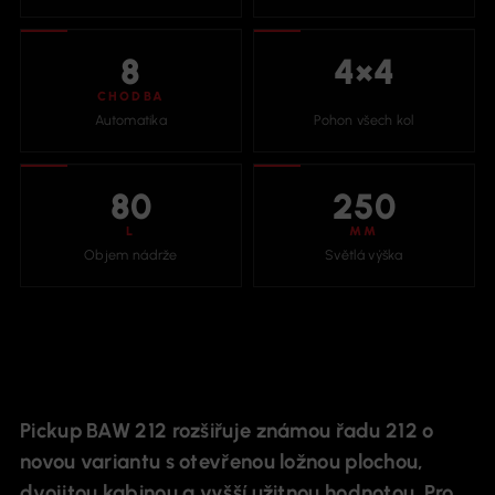
8
4×4
CHODBA
Automatika
Pohon všech kol
80
250
L
MM
Objem nádrže
Světlá výška
Pickup BAW 212 rozšiřuje známou řadu 212 o
novou variantu s otevřenou ložnou plochou,
dvojitou kabinou a vyšší užitnou hodnotou. Pro