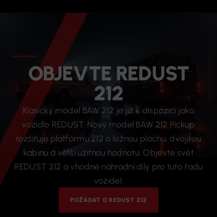
OBJEVTE REDUST
212
Klasický model BAW 212 je již k dispozici jako
vozidlo REDUST. Nový model BAW 212 Pickup
rozšiřuje platformu 212 o ložnou plochu, dvojitou
kabinu a větší užitnou hodnotu. Objevte svět
REDUST 212 a vhodné náhradní díly pro tuto řadu
vozidel.
POŽÁDAT O REDUST 212