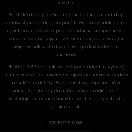
vozidla.
Praktické detaily rozšiřují užitnou hodnotu a podtrhují
vhodnost pro každodenní použití. Materiály odolné proti
povětrnostním vlivům, přesně padnoucí komponenty a
snadná montáž zajišťují, že tento koncept přesvědčí
nejen vizuálně, ale dává smysl i při každodenním
používání.
REDUST 212 Sport tak získává jasnou identitu: výrazný
terénní vůz se sportovním postojem, hranatým vzhledem
a funkčními detaily. Působí městsky, impozantně a
zároveň je vhodný do terénu. Vůz pro řidiče, kteří
nehledají jen terénní charakter, ale také silný vzhled s
originální linií.
OBJEVTE NYNÍ