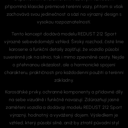
připomíná klasické prémiové terénní vozy, přitom si však
zachovává svou jedinečnost a sází na výrazný design s
vysokou rozpoznatelností.
Tento koncept dodává modelu REDUST 212 Sport
výrazně sebevědomější vzhled. Široký rozchod, čisté linie
karoserie a funkční detaily zajišťují, že vozidlo působí
suverénně jak na silnici, tak i mimo zpevněné cesty. Nejde
o přehnanou okázalost, ale o harmonické spojení
charakteru, praktičnosti pro každodenní použití a terénní
základny.
Karosářské prvky, ochranné komponenty a přídavné díly
na sebe vizuálně i funkčně navazují. Zdůrazňují jasné
zaměření vozidla a dodávají modelu REDUST 212 Sport
výrazný, hodnotný a vyvážený dojem. Výsledkem je
vzhled, který působí silně, aniž by ztratil původní styl