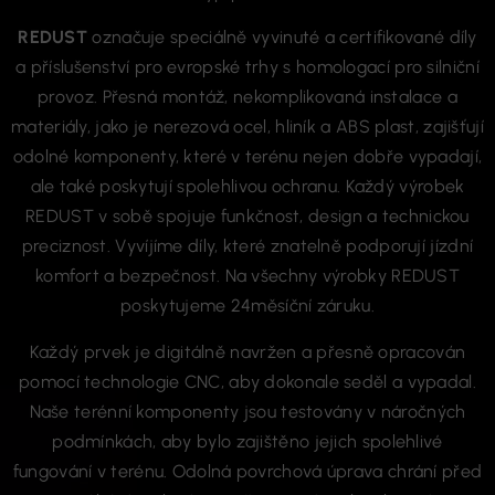
REDUST
označuje speciálně vyvinuté a certifikované díly
a příslušenství pro evropské trhy s homologací pro silniční
provoz. Přesná montáž, nekomplikovaná instalace a
materiály, jako je nerezová ocel, hliník a ABS plast, zajišťují
odolné komponenty, které v terénu nejen dobře vypadají,
ale také poskytují spolehlivou ochranu. Každý výrobek
REDUST v sobě spojuje funkčnost, design a technickou
preciznost. Vyvíjíme díly, které znatelně podporují jízdní
komfort a bezpečnost. Na všechny výrobky REDUST
poskytujeme 24měsíční záruku.
Každý prvek je digitálně navržen a přesně opracován
pomocí technologie CNC, aby dokonale seděl a vypadal.
Naše terénní komponenty jsou testovány v náročných
podmínkách, aby bylo zajištěno jejich spolehlivé
fungování v terénu. Odolná povrchová úprava chrání před