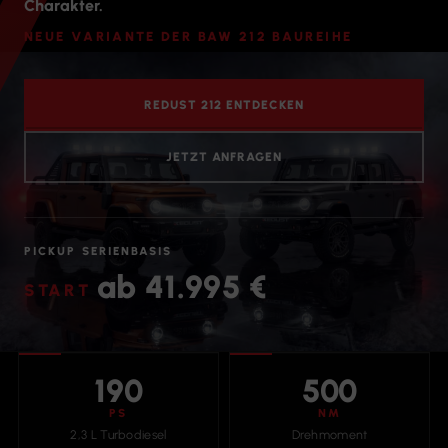
Charakter.
NEUE VARIANTE DER BAW 212 BAUREIHE
REDUST 212 ENTDECKEN
JETZT ANFRAGEN
PICKUP SERIENBASIS
ab 41.995 €
190
500
PS
NM
2,3 L Turbodiesel
Drehmoment