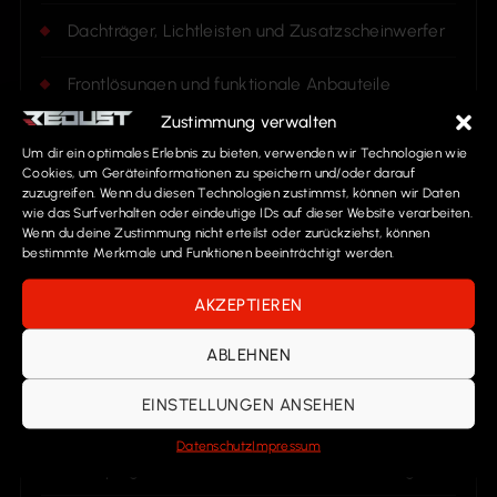
Dachträger, Lichtleisten und Zusatzscheinwerfer
Frontlösungen und funktionale Anbauteile
Zustimmung verwalten
Ladeflächen und Transportlösungen
Um dir ein optimales Erlebnis zu bieten, verwenden wir Technologien wie
Cookies, um Geräteinformationen zu speichern und/oder darauf
Serientechnik mit Allrad und Fahrmodi
zuzugreifen. Wenn du diesen Technologien zustimmst, können wir Daten
wie das Surfverhalten oder eindeutige IDs auf dieser Website verarbeiten.
Wenn du deine Zustimmung nicht erteilst oder zurückziehst, können
bestimmte Merkmale und Funktionen beeinträchtigt werden.
AKZEPTIEREN
NUTZUNG & KOMFORT
ABLEHNEN
Widerstandsfähige Innenraumlösungen
EINSTELLUNGEN ANSEHEN
Praktische Halterungen und Stauraumideen
Datenschutz
Impressum
Camping, Outdoor und Gewerbeausrichtung