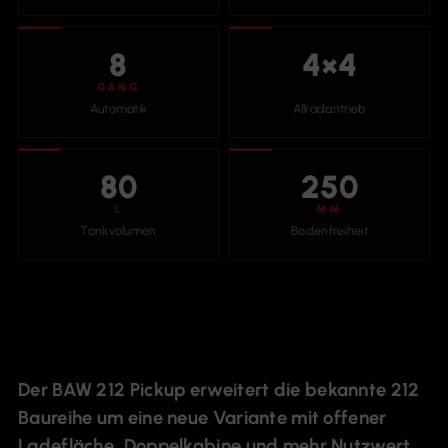
8
4×4
GANG
Automatik
Allradantrieb
80
250
L
MM
Tankvolumen
Bodenfreiheit
Der BAW 212 Pickup erweitert die bekannte 212
Baureihe um eine neue Variante mit offener
Ladefläche, Doppelkabine und mehr Nutzwert.